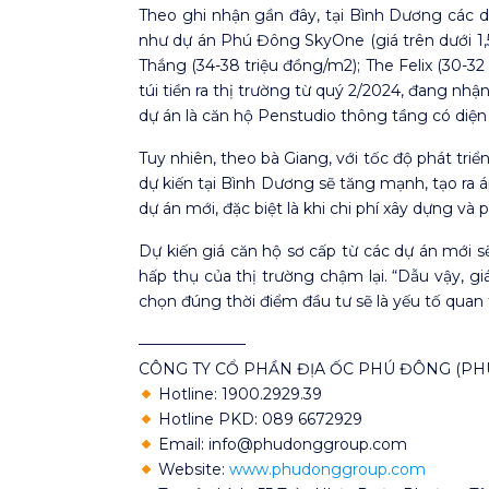
Theo ghi nhận gần đây, tại Bình Dương các do
như dự án Phú Đông SkyOne (giá trên dưới 1,5
Thắng (34-38 triệu đồng/m2); The Felix (30-3
túi tiền ra thị trường từ quý 2/2024, đang nh
dự án là căn hộ Penstudio thông tầng có diệ
Tuy nhiên, theo bà Giang, với tốc độ phát t
dự kiến tại Bình Dương sẽ tăng mạnh, tạo ra á
dự án mới, đặc biệt là khi chi phí xây dựng và
Dự kiến giá căn hộ sơ cấp từ các dự án mới s
hấp thụ của thị trường chậm lại. “Dẫu vậy, gi
chọn đúng thời điểm đầu tư sẽ là yếu tố quan
———————
CÔNG TY CỔ PHẦN ĐỊA ỐC PHÚ ĐÔNG (P
Hotline: 1900.2929.39
Hotline PKD: 089 6672929
Email: info@phudonggroup.com
Website:
www.phudonggroup.com