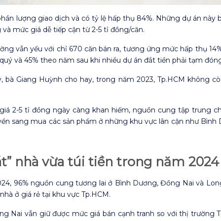
ần lượng giao dịch và có tỷ lệ hấp thụ 84%. Những dự án này bá
 và mức giá dễ tiếp cận từ 2-5 tỉ đồng/căn.
rường vẫn yếu với chỉ 670 căn bán ra, tương ứng mức hấp thụ 1
quý và 45% theo năm sau khi nhiều dự án đắt tiền phải tạm đóng
y, bà Giang Huỳnh cho hay, trong năm 2023, Tp.HCM không cò
 giá 2-5 tỉ đồng ngày càng khan hiếm, nguồn cung tập trung ch
uyển sang mua các sản phẩm ở những khu vực lân cận như Bình 
t” nhà vừa túi tiền trong năm 2024
2024, 96% nguồn cung tương lai ở Bình Dương, Đồng Nai và Lon
 nhà ở giá rẻ tại khu vực Tp.HCM.
g Nai vẫn giữ được mức giá bán cạnh tranh so với thị trường T