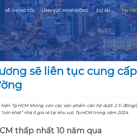
VỀ CHÚNG TÔI
LĨNH VỰC HOẠT ĐỘNG
DỰ ÁN
TIN TỨ
ơng sẽ liên tục cung cấp 
rường
 hiện Tp.HCM không còn các sản phẩm căn hộ dưới 2 tỉ đồng/
 “cơn khát” nhà ở giá rẻ tại khu vực Tp.HCM trong năm 2024.
CM thấp nhất 10 năm qua