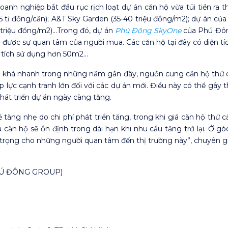
anh nghiệp bắt đầu rục rịch loạt dự án căn hộ vừa túi tiền ra
 tỉ đồng/căn); A&T Sky Garden (35-40 triệu đồng/m2); dự án của 
2 triệu đồng/m2)…Trong đó, dự án
Phú Đông SkyOne
của Phú Đôn
ận được sự quan tâm của người mua. Các căn hộ tại đây có diện t
n tích sử dụng hơn 50m2…
riển khá nhanh trong những năm gần đây, nguồn cung căn hộ thứ 
p lực cạnh tranh lớn đối với các dự án mới. Điều này có thể gây t
 phát triển dự án ngày càng tăng.
ẽ tăng nhẹ do chi phí phát triển tăng, trong khi giá căn hộ thứ
á căn hộ sẽ ổn định trong dài hạn khi nhu cầu tăng trở lại. Ở g
 trọng cho những người quan tâm đến thị trường này”, chuyên gi
HÚ ĐÔNG GROUP)