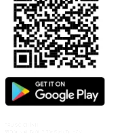
TRỤ SỞ CHÍNH
55 Trần Nhật Duật, P. Tân Định, Tp. HCM