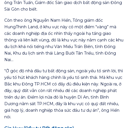
ông Trần Tuấn, Giám đốc Sàn giao dịch bất động sản Đông
Sài Gòn cho biết.
Còn theo ông Nguyễn Nam Hiền, Tổng giám đốc
HungThinh Land, ở khu vực này có một điểm “vàng” mà
các doanh nghiệp địa ốc nhìn thấy ngoài hạ tầng giao
thông và liên kết vùng, đó là khu vực này nằm cạnh các khu
du lịch khá nổi tiếng như Văn Miếu Trấn Biên, tỉnh Đồng
Nai, Khu du lịch sinh thái Làng Bưởi Tân Triều, tỉnh Đồng
Nai…
“Ở góc độ nhà đầu tư bất động sản, ngoài yếu tố sinh lời, thì
yếu tố hút khách hàng chính là yếu tố sinh thái. Mà khu vực
Bắc khu Đông TP.HCM có đầy đủ điều kiện này. Ngoài ra, ở
đây, quỹ đất vẫn còn rất nhiều để các doanh nghiệp phát
triển dự án. Điểm lợi nữa đó là huyện Dĩ An, tỉnh Bình
Dương nằm sát TP.HCM, đây là khu vực có quỹ đất nhiều,
giá hợp lý, doanh nghiệp thỏa sức đầu tư dự án”, ông Hiền
nói.