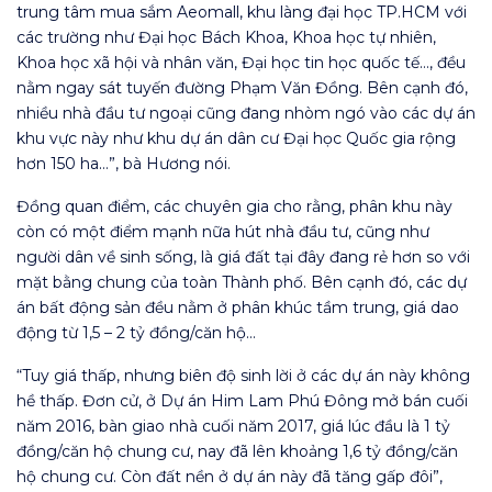
trung tâm mua sắm Aeomall, khu làng đại học TP.HCM với
các trường như Đại học Bách Khoa, Khoa học tự nhiên,
Khoa học xã hội và nhân văn, Đại học tin học quốc tế…, đều
nằm ngay sát tuyến đường Phạm Văn Đồng. Bên cạnh đó,
nhiều nhà đầu tư ngoại cũng đang nhòm ngó vào các dự án
khu vực này như khu dự án dân cư Đại học Quốc gia rộng
hơn 150 ha…”, bà Hương nói.
Đồng quan điểm, các chuyên gia cho rằng, phân khu này
còn có một điểm mạnh nữa hút nhà đầu tư, cũng như
người dân về sinh sống, là giá đất tại đây đang rẻ hơn so với
mặt bằng chung của toàn Thành phố. Bên cạnh đó, các dự
án bất động sản đều nằm ở phân khúc tầm trung, giá dao
động từ 1,5 – 2 tỷ đồng/căn hộ…
“Tuy giá thấp, nhưng biên độ sinh lời ở các dự án này không
hề thấp. Đơn cử, ở Dự án Him Lam Phú Đông mở bán cuối
năm 2016, bàn giao nhà cuối năm 2017, giá lúc đầu là 1 tỷ
đồng/căn hộ chung cư, nay đã lên khoảng 1,6 tỷ đồng/căn
hộ chung cư. Còn đất nền ở dự án này đã tăng gấp đôi”,