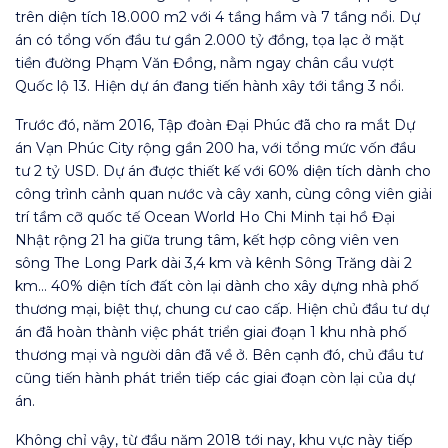
trên diện tích 18.000 m2 với 4 tầng hầm và 7 tầng nổi. Dự
án có tổng vốn đầu tư gần 2.000 tỷ đồng, tọa lạc ở mặt
tiền đường Phạm Văn Đồng, nằm ngay chân cầu vượt
Quốc lộ 13. Hiện dự án đang tiến hành xây tới tầng 3 nổi.
Trước đó, năm 2016, Tập đoàn Đại Phúc đã cho ra mắt Dự
án Vạn Phúc City rộng gần 200 ha, với tổng mức vốn đầu
tư 2 tỷ USD. Dự án được thiết kế với 60% diện tích dành cho
công trình cảnh quan nước và cây xanh, cùng công viên giải
trí tầm cỡ quốc tế Ocean World Ho Chi Minh tại hồ Đại
Nhật rộng 21 ha giữa trung tâm, kết hợp công viên ven
sông The Long Park dài 3,4 km và kênh Sông Trăng dài 2
km… 40% diện tích đất còn lại dành cho xây dựng nhà phố
thương mại, biệt thự, chung cư cao cấp. Hiện chủ đầu tư dự
án đã hoàn thành việc phát triển giai đoạn 1 khu nhà phố
thương mại và người dân đã về ở. Bên cạnh đó, chủ đầu tư
cũng tiến hành phát triển tiếp các giai đoạn còn lại của dự
án.
Không chỉ vậy, từ đầu năm 2018 tới nay, khu vực này tiếp