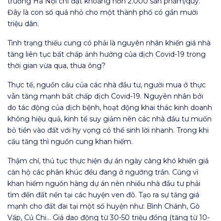
trường Hà Nội chỉ đạt khoảng hơn 2.000 sản phẩm/quý.
Đây là con số quá nhỏ cho một thành phố có gần mười
triệu dân.
Tình trạng thiếu cung có phải là nguyên nhân khiến giá nhà
tăng liên tục bất chấp ảnh hưởng của dịch Covid-19 trong
thời gian vừa qua, thưa ông?
Thực tế, nguồn cầu của các nhà đầu tư, người mua ở thực
vẫn tăng mạnh bất chấp dịch Covid-19. Nguyên nhân bởi
do tác động của dịch bệnh, hoạt động khai thác kinh doanh
không hiệu quả, kinh tế suy giảm nên các nhà đầu tư muốn
bỏ tiền vào đất với hy vọng có thể sinh lời nhanh. Trong khi
cầu tăng thì nguồn cung khan hiếm.
Thậm chí, thủ tục thực hiện dự án ngày càng khó khiến giá
căn hộ các phân khúc đều đang ở ngưỡng trần. Cũng vì
khan hiếm nguồn hàng dự án nên nhiều nhà đầu tư phải
tìm đến đất nền tại các huyện ven đô. Tạo ra sự tăng giá
mạnh cho đất đai tại một số huyện như: Bình Chánh, Gò
Vấp, Củ Chi… Giá dao động từ 30-50 triệu đồng (tăng từ 10-