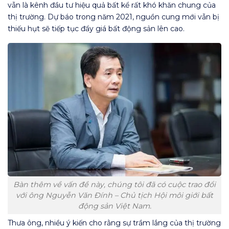
vẫn là kênh đầu tư hiệu quả bất kể rất khó khăn chung của
thị trường. Dự báo trong năm 2021, nguồn cung mới vẫn bị
thiếu hụt sẽ tiếp tục đẩy giá bất động sản lên cao.
Bàn thêm về vấn đề này, chúng tôi đã có cuộc trao đổi
với ông Nguyễn Văn Đính – Chủ tịch Hội môi giới bất
động sản Việt Nam.
Thưa ông, nhiều ý kiến cho rằng sự trầm lắng của thị trường