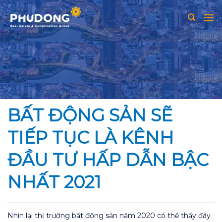
Skip
to
content
BẤT ĐỘNG SẢN SẼ
TIẾP TỤC LÀ KÊNH
ĐẦU TƯ HẤP DẪN BẬC
NHẤT 2021
Nhìn lại thị trường bất động sản năm 2020 có thể thấy đây