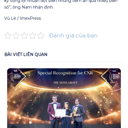
kỳ vọng lợi nhuận đột biến nhưng tiềm ẩn quá nhiều biến
số”, ông Nam nhận định.
Vũ Lê / VnexPress
Đánh giá của bạn
BÀI VIẾT LIÊN QUAN