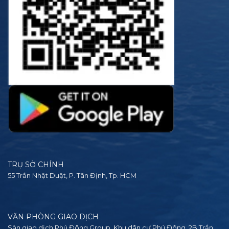
TRỤ SỞ CHÍNH
55 Trần Nhật Duật, P. Tân Định, Tp. HCM
VĂN PHÒNG GIAO DỊCH
Sàn giao dịch Phú Đông Group, Khu dân cư Phú Đông, 2B Trần