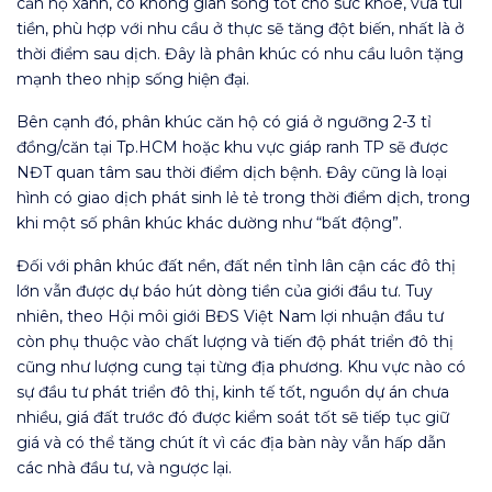
căn hộ xanh, có không gian sống tốt cho sức khỏe, vừa túi
tiền, phù hợp với nhu cầu ở thực sẽ tăng đột biến, nhất là ở
thời điểm sau dịch. Đây là phân khúc có nhu cầu luôn tặng
mạnh theo nhịp sống hiện đại.
Bên cạnh đó, phân khúc căn hộ có giá ở ngưỡng 2-3 tỉ
đồng/căn tại Tp.HCM hoặc khu vực giáp ranh TP sẽ được
NĐT quan tâm sau thời điểm dịch bệnh. Đây cũng là loại
hình có giao dịch phát sinh lẻ tẻ trong thời điểm dịch, trong
khi một số phân khúc khác dường như “bất động”.
Đối với phân khúc đất nền, đất nền tỉnh lân cận các đô thị
lớn vẫn được dự báo hút dòng tiền của giới đầu tư. Tuy
nhiên, theo Hội môi giới BĐS Việt Nam lợi nhuận đầu tư
còn phụ thuộc vào chất lượng và tiến độ phát triển đô thị
cũng như lượng cung tại từng địa phương. Khu vực nào có
sự đầu tư phát triển đô thị, kinh tế tốt, nguồn dự án chưa
nhiều, giá đất trước đó được kiểm soát tốt sẽ tiếp tục giữ
giá và có thể tăng chút ít vì các địa bàn này vẫn hấp dẫn
các nhà đầu tư, và ngược lại.